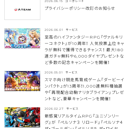
2026.06.15
コーポレート
プライバシーポリシー改訂のお知らせ
2026.06.01
サービス
至高のハイファンタジーRPG『ヴァルキリ
ーコネクト』が10周年！ 人気投票上位キャ
ラが無料で獲得できるチャンス！ 最大180
連ガチャ無料や6,000ダイヤプレゼントな
ど多数の記念キャンペーンを開催！
2026.05.01
サービス
スマホ向け競走馬育成ゲーム『ダービーイ
ンパクト』が13周年！1,000連無料種抽選
や「再現配合幼駒ナリタブライアン」プレゼ
ントなど、豪華キャンペーンを開催！
2026.02.27
サービス
新感覚リアルタイムRPG『ユニゾンリー
グ』が 『ペルソナ３ リロード』『ペルソナ４
ザ・ゴールデン』『ペルソナ５ ザ・ロイヤ