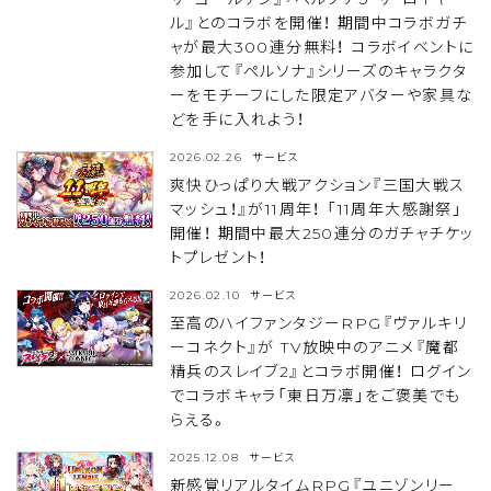
ル』とのコラボを開催！ 期間中コラボガチ
ャが最大300連分無料！ コラボイベントに
参加して『ペルソナ』シリーズのキャラクタ
ーをモチーフにした限定アバターや家具な
どを手に入れよう！
2026.02.26
サービス
爽快ひっぱり大戦アクション『三国大戦ス
マッシュ！』が11周年！ 「11周年大感謝祭」
開催！ 期間中最大250連分のガチャチケッ
トプレゼント！
2026.02.10
サービス
至高のハイファンタジーRPG『ヴァルキリ
ーコネクト』が TV放映中のアニメ『魔都
精兵のスレイブ2』とコラボ開催！ ログイン
でコラボキャラ「東日万凛」をご褒美でも
らえる。
2025.12.08
サービス
新感覚リアルタイムRPG『ユニゾンリー