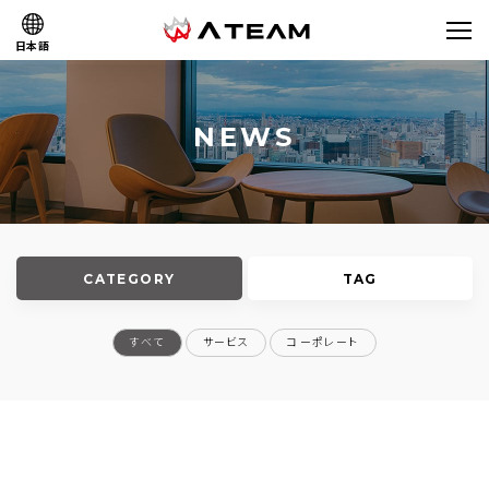
日本語
NEWS
CATEGORY
TAG
すべて
サービス
コーポレート
#+HOME
#ハイパーカジュアルゲーム
#エターナルゾーン
#ダービーインパクト
#ダークサマナー
#ユニゾンリーグ
#三国大戦スマッシュ！
#ヴァルキリーコネクト