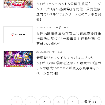
グ』がファンイベント＆公開生放送「ユニゾ
ンリーグ11周年感謝祭」を開催！ 公開生放
送内で『ペルソナ』シリーズとのコラボを発
表！
2025.12.04
コーポレート
女性活躍推進法及び次世代育成支援対策
推進法に基づく「一般事業主行動計画」の
更新のお知らせ
2025.11.19
サービス
新感覚リアルタイムRPG『ユニゾンリー
グ』が11周年感謝を込めて！ 最大220連ガ
チャや最大160GEMが貰える豪華キャン
ぺーンを開催！
1
2
3
4
5
...
最後 »