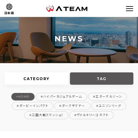
日本語
NEWS
CATEGORY
TAG
+HOME
#ハイパーカジュアルゲーム
#エターナルゾーン
すべて
サービス
コーポレート
#ダービーインパクト
#ダークサマナー
#ユニゾンリーグ
#三国大戦スマッシュ！
#ヴァルキリーコネクト