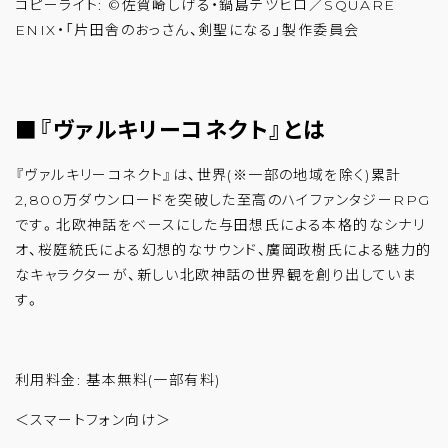
コピーライト: ©佐賀崎しげる・鍋島テツヒロ／SQUARE
ENIX・「片田舎のおっさん、剣聖になる」製作委員会
■『ヴァルキリーコネクト』とは
『ヴァルキリーコネクト』は、世界(※一部の地域を除く)累計
2,800万ダウンロードを突破した至高のハイファンタジーRPG
です。北欧神話をベースにした与田想氏による本格的なシナリ
オ、桜庭統氏による幻想的なサウンド、廣岡政樹氏による魅力的
なキャラクターが、新しい北欧神話の世界観を創り出していま
す。
利用料金: 基本無料(一部有料)
＜スマートフォン向け＞