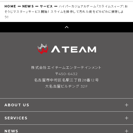
HOME
NEWS
サービス
ハイパーカジュアルゲーム『スライムスィープ：お
そうじマスター』サービス開始！ スライムを操作して汚れた街をピカピカに掃除しよ
う！
株式会社エイチームエンターテインメント
〒450-6432
名古屋市中村区名駅三丁目28番12号
大名古屋ビルヂング 32F
ABOUT US
SERVICES
NEWS