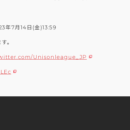
23年7月14日(金)13:59
ます。
twitter.com/Unisonleague_JP
yLEc