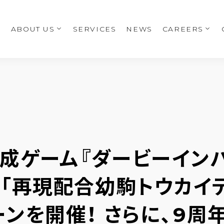
E
ABOUT US
SERVICES
NEWS
CAREERS
成ゲーム『ダービーインパ
や「再現配合幼駒トウカイ
ンを開催！ さらに、9周